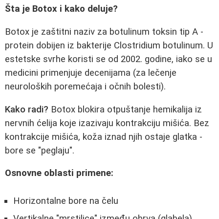
Šta je Botox i kako deluje?
Botox je zaštitni naziv za botulinum toksin tip A -
protein dobijen iz bakterije Clostridium botulinum. U
estetske svrhe koristi se od 2002. godine, iako se u
medicini primenjuje decenijama (za lečenje
neuroloških poremećaja i očnih bolesti).
Kako radi?
Botox blokira otpuštanje hemikalija iz
nervnih ćelija koje izazivaju kontrakciju mišića. Bez
kontrakcije mišića, koža iznad njih ostaje glatka -
bore se "peglaju".
Osnovne oblasti primene:
Horizontalne bore na čelu
Vertikalne "mrstilice" između obrva (glabela)