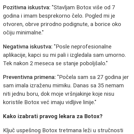
Pozitivna iskustva:
"Stavljam Botox više od 7
godina i imam besprekorno čelo. Pogled mi je
otvoren, obrve prirodno podignute, a borice oko
očiju minimalne."
Negativna iskustva:
"Posle neprofesionalne
aplikacije, kapci su mi pali i izgledala sam umorno.
Tek nakon 2 meseca se stanje poboljšalo."
Preventivna primena:
"Počela sam sa 27 godina jer
sam imala izraženu mimiku. Danas sa 35 nemam
niti jednu boru, dok moje vršnjakinje koje nisu
koristile Botox već imaju vidljive linije."
Kako izabrati pravog lekara za Botox?
Ključ uspešnog Botox tretmana leži u stručnosti