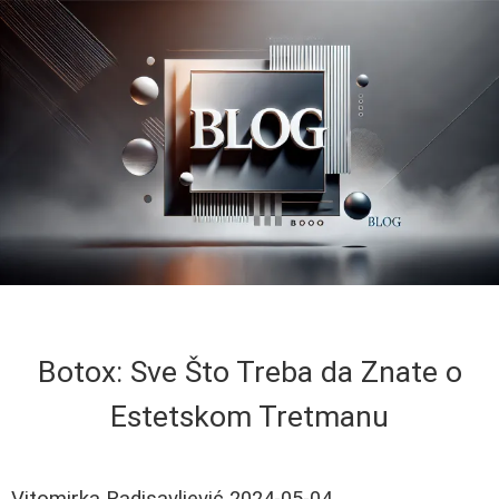
Botox: Sve Što Treba da Znate o
Estetskom Tretmanu
Vitomirka Radisavljević
2024-05-04