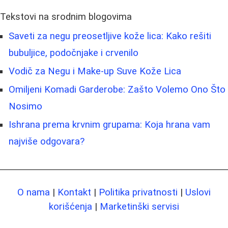
Tekstovi na srodnim blogovima
Saveti za negu preosetljive kože lica: Kako rešiti
bubuljice, podočnjake i crvenilo
Vodič za Negu i Make-up Suve Kože Lica
Omiljeni Komadi Garderobe: Zašto Volemo Ono Što
Nosimo
Ishrana prema krvnim grupama: Koja hrana vam
najviše odgovara?
O nama
|
Kontakt
|
Politika privatnosti
|
Uslovi
korišćenja
|
Marketinški servisi