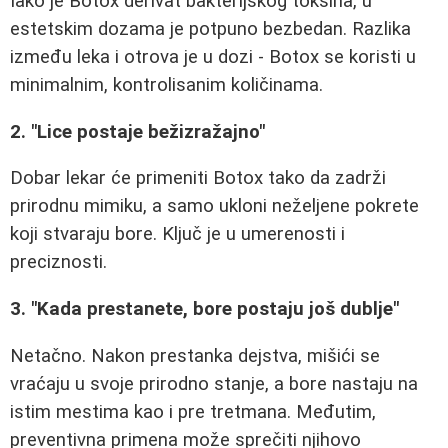
Iako je Botox derivat bakterijskog toksina, u
estetskim dozama je potpuno bezbedan. Razlika
između leka i otrova je u dozi - Botox se koristi u
minimalnim, kontrolisanim količinama.
2. "Lice postaje bežizražajno"
Dobar lekar će primeniti Botox tako da zadrži
prirodnu mimiku, a samo ukloni neželjene pokrete
koji stvaraju bore. Ključ je u umerenosti i
preciznosti.
3. "Kada prestanete, bore postaju još dublje"
Netačno. Nakon prestanka dejstva, mišići se
vraćaju u svoje prirodno stanje, a bore nastaju na
istim mestima kao i pre tretmana. Međutim,
preventivna primena može sprečiti njihovo