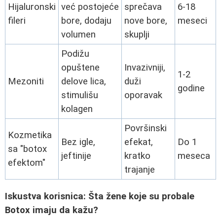
Hijaluronski
već postojeće
sprečava
6-18
fileri
bore, dodaju
nove bore,
meseci
volumen
skuplji
Podižu
opuštene
Invazivniji,
1-2
Mezoniti
delove lica,
duži
godine
stimulišu
oporavak
kolagen
Površinski
Kozmetika
Bez igle,
efekat,
Do 1
sa "botox
jeftinije
kratko
meseca
efektom"
trajanje
Iskustva korisnica: Šta žene koje su probale
Botox imaju da kažu?