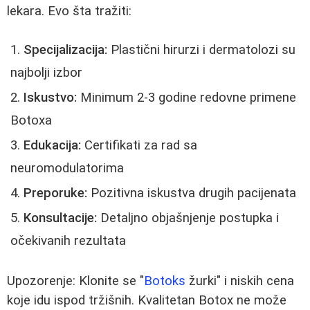
lekara. Evo šta tražiti:
Specijalizacija:
Plastični hirurzi i dermatolozi su
najbolji izbor
Iskustvo:
Minimum 2-3 godine redovne primene
Botoxa
Edukacija:
Certifikati za rad sa
neuromodulatorima
Preporuke:
Pozitivna iskustva drugih pacijenata
Konsultacije:
Detaljno objašnjenje postupka i
očekivanih rezultata
Upozorenje: Klonite se "
Botoks
žurki" i niskih cena
koje idu ispod tržišnih. Kvalitetan Botox ne može