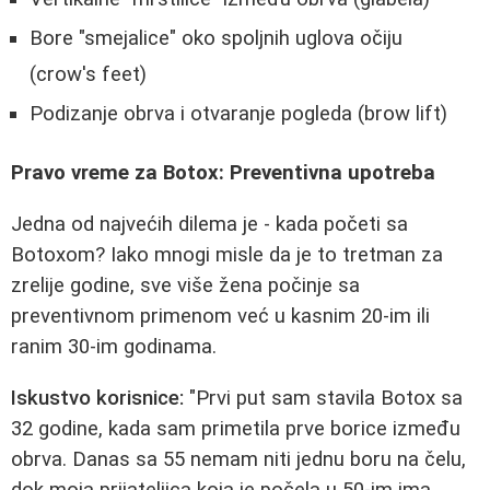
Bore "smejalice" oko spoljnih uglova očiju
(crow's feet)
Podizanje obrva i otvaranje pogleda (brow lift)
Pravo vreme za Botox: Preventivna upotreba
Jedna od najvećih dilema je - kada početi sa
Botoxom? Iako mnogi misle da je to tretman za
zrelije godine, sve više žena počinje sa
preventivnom primenom već u kasnim 20-im ili
ranim 30-im godinama.
Iskustvo korisnice:
"Prvi put sam stavila Botox sa
32 godine, kada sam primetila prve borice između
obrva. Danas sa 55 nemam niti jednu boru na čelu,
dok moja prijateljica koja je počela u 50-im ima