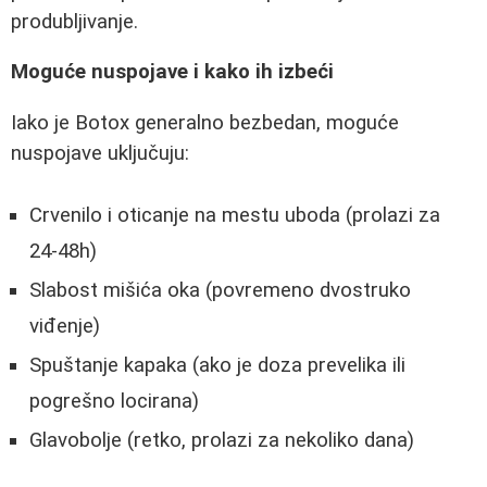
produbljivanje.
Moguće nuspojave i kako ih izbeći
Iako je Botox generalno bezbedan, moguće
nuspojave uključuju:
Crvenilo i oticanje na mestu uboda (prolazi za
24-48h)
Slabost mišića oka (povremeno dvostruko
viđenje)
Spuštanje kapaka (ako je doza prevelika ili
pogrešno locirana)
Glavobolje (retko, prolazi za nekoliko dana)