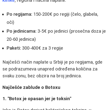
klinike
, regiona i načina naplate:
Po regijama:
150-200€ po regiji (čelo, glabela,
oči)
Po jedinicama:
3-5€ po jedinici (prosečna doza je
20-60 jedinica)
Paketi:
300-400€ za 3 regije
Najčešći način naplate u Srbiji je po regijama, gde
se podrazumeva unapred određena količina za
svaku zonu, bez obzira na broj jedinica.
Najčešće zablude o Botoxu
1. "Botox je opasan jer je toksin"