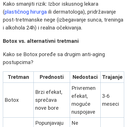
Kako smanjiti rizik: Izbor iskusnog lekara
(
plastičnog hirurga
ili dermatologa), pridržavanje
post-tretmanske nege (izbegavanje sunca, treninga
i alkohola 24h) i realna očekivanja.
Botox vs. alternativni tretmani
Kako se Botox poređe sa drugim anti-aging
postupcima?
Tretman
Prednosti
Nedostaci
Trajanje
Privremen
Brzi efekat,
efekat,
3-6
Botox
sprečava
moguće
meseci
nove bore
nuspojave
Popunjavaju
Ne