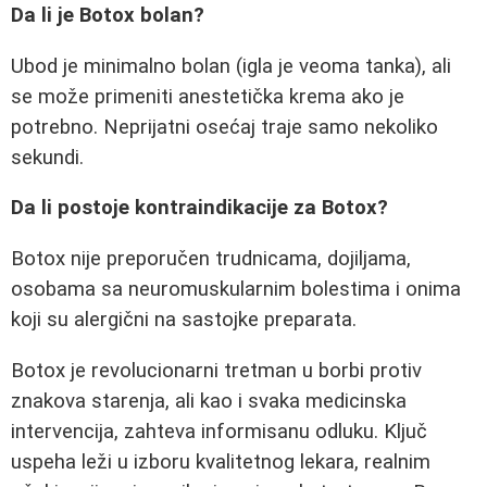
Da li je Botox bolan?
Ubod je minimalno bolan (igla je veoma tanka), ali
se može primeniti anestetička krema ako je
potrebno. Neprijatni osećaj traje samo nekoliko
sekundi.
Da li postoje kontraindikacije za Botox?
Botox nije preporučen trudnicama, dojiljama,
osobama sa neuromuskularnim bolestima i onima
koji su alergični na sastojke preparata.
Botox je revolucionarni tretman u borbi protiv
znakova starenja, ali kao i svaka medicinska
intervencija, zahteva informisanu odluku. Ključ
uspeha leži u izboru kvalitetnog lekara, realnim