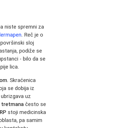
a niste spremni za
dermapen
. Reč je o
površinski sloj
astanja, podiže se
pstanci - bilo da se
ije lica.
nom
. Skraćenica
a se dobija iz
li ubrizgava uz
 tretmana
često se
RP
stoji medicinska
broblasta, pa samim