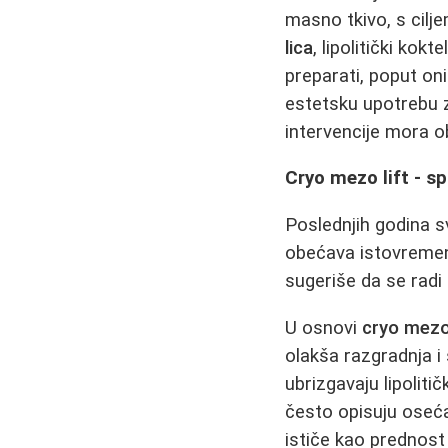
masno tkivo, s cilj
lica
, lipolitički kok
preparati, poput on
estetsku upotrebu z
intervencije mora ob
Cryo mezo lift - s
Poslednjih godina s
obećava istovremen
sugeriše da se radi 
U osnovi
cryo mezo 
olakša razgradnja i
ubrizgavaju lipoliti
često opisuju osećaj
ističe kao prednos