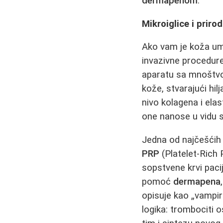
dermapenom
.
Mikroiglice i prir
Ako vam je koža um
invazivne procedure
aparatu sa mnoštvom
kože, stvarajući hi
nivo kolagena i ela
one nanose u vidu s
Jedna od najčešćih
PRP
(Platelet‑Rich
sopstvene krvi paci
pomoć
dermapena
opisuje kao „vampirs
logika: trombociti o