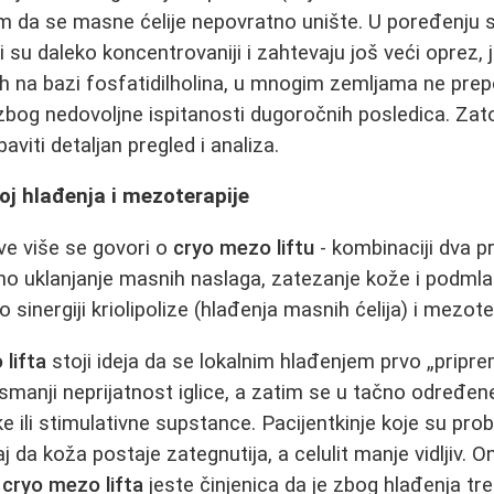
em da se masne ćelije nepovratno unište. U poređenju
teli su daleko koncentrovaniji i zahtevaju još veći oprez, 
ih na bazi fosfatidilholina, u mnogim zemljama ne pre
bog nedovoljne ispitanosti dugoročnih posledica. Zato
aviti detaljan pregled i analiza.
poj hlađenja i mezoterapije
ve više se govori o
cryo mezo liftu
- kombinaciji dva pr
o uklanjanje masnih naslaga, zatezanje kože i podmla
o sinergiji kriolipolize (hlađenja masnih ćelija) i mezote
lifta
stoji ideja da se lokalnim hlađenjem prvo „pripre
 smanji neprijatnost iglice, a zatim se u tačno određen
čke ili stimulativne supstance. Pacijentkinje koje su pro
 da koža postaje zategnutija, a celulit manje vidljiv. O
t
cryo mezo lifta
jeste činjenica da je zbog hlađenja t