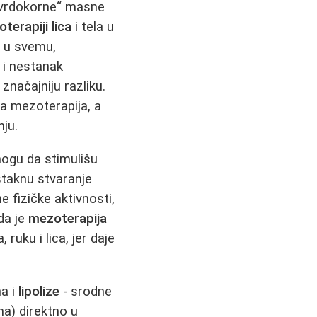
„tvrdokorne“ masne
terapiji lica
i tela u
i u svemu,
 i nestanak
značajniju razliku.
ma mezoterapija, a
nju.
 mogu da stimulišu
staknu stvaranje
e fizičke aktivnosti,
da je
mezoterapija
ruku i lica, jer daje
a i
lipolize
- srodne
na) direktno u