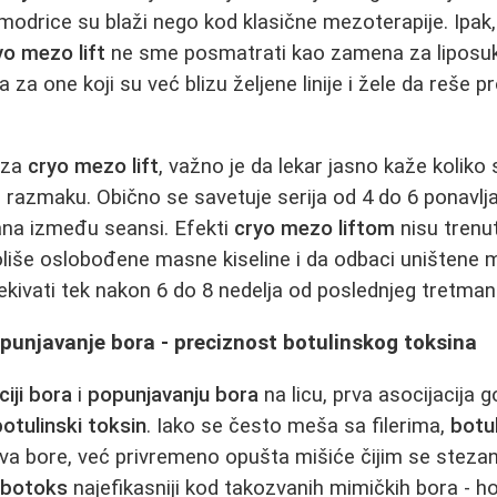
 modrice su blaži nego kod klasične mezoterapije. Ipak,
yo mezo lift
ne sme posmatrati kao zamena za liposukcij
 za one koji su već blizu željene linije i žele da reše 
 za
cryo mezo lift
, važno je da lekar jasno kaže koliko
 razmaku. Obično se savetuje serija od 4 do 6 ponavlj
ana između seansi. Efekti
cryo mezo liftom
nisu trenut
iše oslobođene masne kiseline i da odbaci uništene m
kivati tek nakon 6 do 8 nedelja od poslednjeg tretman
opunjavanje bora - preciznost botulinskog toksina
ciji bora
i
popunjavanju bora
na licu, prva asocijacija 
botulinski toksin
. Iako se često meša sa filerima,
botul
va bore, već privremeno opušta mišiće čijim se steza
e
botoks
najefikasniji kod takozvanih mimičkih bora - hor