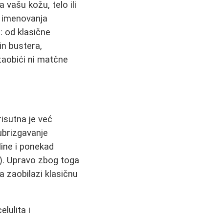
a vašu kožu, telo ili
z imenovanja
a: od klasične
in bustera,
zaobići ni matčne
isutna je već
 ubrizgavanje
line i ponekad
e). Upravo zbog toga
ja zaobilazi klasičnu
lulita i