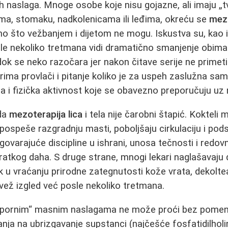
h naslaga. Mnoge osobe koje nisu gojazne, ali imaju 
ma, stomaku, nadkolenicama ili leđima, okreću se
mezo
o što vežbanjem i dijetom ne mogu. Iskustva su, kao 
le nekoliko tretmana vidi dramatično smanjenje obima
ok se neko razočara jer nakon čitave serije ne primeti 
ima provlači i pitanje koliko je za uspeh zaslužna sa
na i fizička aktivnost koje se obavezno preporučuju uz 
 da
mezoterapija lica
i tela nije čarobni štapić. Kokteli
ospeše razgradnju masti, poboljšaju cirkulaciju i pod
govarajuće discipline u ishrani, unosa tečnosti i redovn
kratkog daha. S druge strane, mnogi lekari naglašavaju 
 u vraćanju prirodne zategnutosti kože vrata, dekoltea, 
svež izgled već posle nekoliko tretmana.
 „otpornim“ masnim naslagama ne može proći bez pomen
nja na ubrizgavanje supstanci (najčešće fosfatidilholi