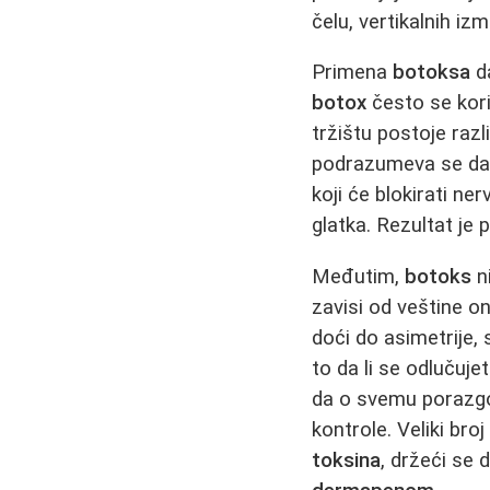
čelu, vertikalnih iz
Primena
botoksa
da
botox
često se kori
tržištu postoje razl
podrazumeva se da ć
koji će blokirati n
glatka. Rezultat je 
Međutim,
botoks
ni
zavisi od veštine o
doći do asimetrije, 
to da li se odlučuje
da o svemu porazgov
kontrole. Veliki br
toksina
, držeći se