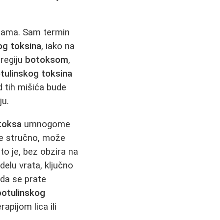
cijama. Sam termin
og toksina
, iako na
 regiju
botoksom
,
tulinskog toksina
d tih mišića bude
ju.
toksa
umnogome
e stručno, može
ato je, bez obzira na
delu vrata, ključno
 da se prate
botulinskog
pijom lica ili