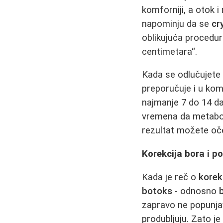
komforniji, a otok i
napominju da se
cr
oblikujuća procedura
centimetara“.
Kada se odlučujete
preporučuje i u kom
najmanje 7 do 14 d
vremena da metabol
rezultat možete oče
Korekcija bora i p
Kada je reč o
korek
botoks
- odnosno
zapravo ne popunja
produbljuju. Zato j