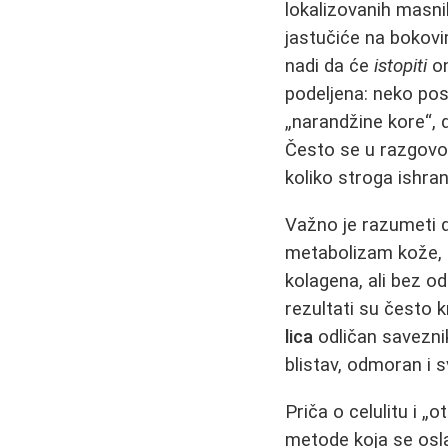
lokalizovanih masni
jastučiće na bokovi
nadi da će
istopiti
on
podeljena: neko pos
„narandžine kore“, d
Često se u razgovor
koliko stroga ishra
Važno je razumeti
metabolizam kože, p
kolagena, ali bez od
rezultati su često 
lica
odličan saveznik
blistav, odmoran i 
Priča o celulitu i
metode koja se osla