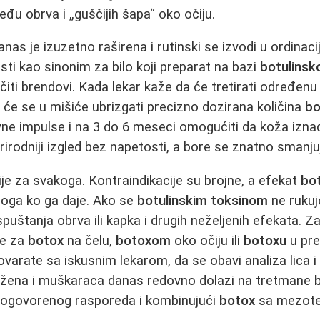
među obrva i „guščijih šapa“ oko očiju.
nas je izuzetno raširena i rutinski se izvodi u ordina
sti kao sinonim za bilo koji preparat na bazi
botulinsk
ičiti brendovi. Kada lekar kaže da će tretirati određenu
e se u mišiće ubrizgati precizno dozirana količina
bo
ervne impulse i na 3 do 6 meseci omogućiti da koža izna
prirodniji izgled bez napetosti, a bore se znatno smanju
je za svakoga. Kontraindikacije su brojne, a efekat
bo
noga ko ga daje. Ako se
botulinskim toksinom
ne rukuj
spuštanja obrva ili kapka i drugih neželjenih efekata. Z
te za
botox
na čelu,
botoxom
oko očiju ili
botoxu
u pre
arate sa iskusnim lekarom, da se obavi analiza lica i
oj žena i muškaraca danas redovno dolazi na tretmane
 dogovorenog rasporeda i kombinujući
botox
sa mezotera