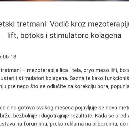
tski tretmani: Vodič kroz mezoterapi
lift, botoks i stimulatore kolagena
6-06-18
tretmani – mezoterapija lica i tela, cryo mezo lift, bo
steri i stimulatori kolagena. Saznajte kako funkcionišu
žnju pre nego što se odlučite za korekciju bora, popunja
dicine gotovo svakog meseca pojavljuje se nova metod
 brže, bezbolnije i dugotrajnije rezultate. Kada se pr
kustava na forumima, preko reklama na bilbordima, do