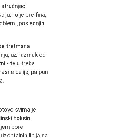
 stručnjaci
u; to je pre fina,
problem „poslednjih
 se tretmana
anja, uz razmak od
ni - telu treba
asne ćelije, pa pun
a.
gotovo svima je
inski toksin
njem bore
izontalnih linija na