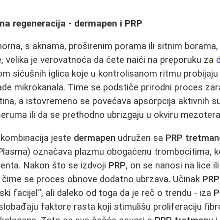
odna regeneracija - dermapen i PRP
orna, s aknama, proširenim porama ili sitnim borama, 
, velika je verovatnoća da ćete naići na preporuku za
 sićušnih iglica koje u kontrolisanom ritmu probijaju 
ljade mikrokanala. Time se podstiče prirodni proces zar
stina, a istovremeno se povećava apsorpcija aktivnih su
eruma ili da se prethodno ubrizgaju u okviru mezoterap
 kombinacija jeste
dermapen
udružen sa
PRP tretma
 Plasma) označava plazmu obogaćenu trombocitima, koj
jenta. Nakon što se izdvoji
PRP
, on se nanosi na lice i
, čime se proces obnove dodatno ubrzava. Učinak
PRP
ki facijel“, ali daleko od toga da je reč o trendu - iza
P
slobađaju faktore rasta koji stimulišu proliferaciju fi