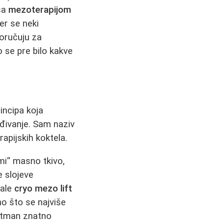
 sa
mezoterapijom
jer se neki
poručuju za
 se pre bilo kakve
incipa koja
đivanje. Sam naziv
rapijskih koktela.
mi“ masno tkivo,
e slojeve
bale
cryo mezo lift
no što se najviše
retman znatno