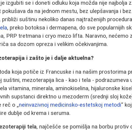
 je izgubiti se i doneti odluku koja možda nije najbolja z
st pokušava da na jednom mestu, bez ulepšavanja i be
ka, približi suštinu nekoliko danas najtraženijih procedur
tela
, preko botoksa i dermapena, do sve popularnijih sk
na, PRP tretmana i cryo mezo lifta. Naravno, nećemo 
priča sa dozom opreza i velikim očekivanjima.
oterapija i zašto je i dalje aktuelna?
oda koja potiče iz Francuske i na našim prostorima pr
j suštini, mezoterapija lica - kao i tela - podrazumeva
tela vitamina, minerala, aminokiselina, hijaluronske kise
vnih supstanci direktno u mezoderm (srednji sloj kož
e reč o „
neinvazivnoj medicinsko‑estetskoj metodi
“ ko
pire dublje od krema i seruma.
zoterapiji tela
, najčešće se pomišlja na borbu protiv ce