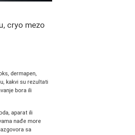
ju, cryo mezo
toks, dermapen,
, kakvi su rezultati
vanje bora ili
a, aparat ili
ed vama nađe more
 razgovora sa