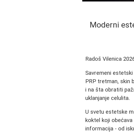
Moderni este
Radoš Vilenica
202
Savremeni estetski 
PRP tretman, skin bu
i na šta obratiti pa
uklanjanje celulita.
U svetu estetske me
koktel koji obećava
informacija - od is