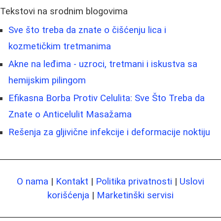
Tekstovi na srodnim blogovima
Sve što treba da znate o čišćenju lica i
kozmetičkim tretmanima
Akne na leđima - uzroci, tretmani i iskustva sa
hemijskim pilingom
Efikasna Borba Protiv Celulita: Sve Što Treba da
Znate o Anticelulit Masažama
Rešenja za gljivične infekcije i deformacije noktiju
O nama
|
Kontakt
|
Politika privatnosti
|
Uslovi
korišćenja
|
Marketinški servisi