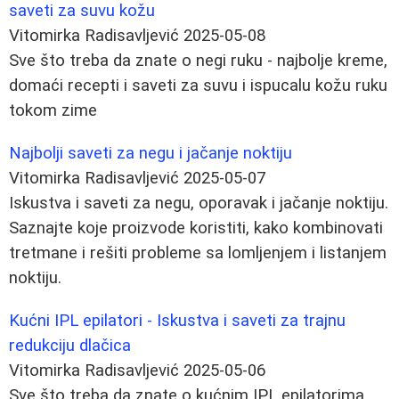
saveti za suvu kožu
Vitomirka Radisavljević
2025-05-08
Sve što treba da znate o negi ruku - najbolje kreme,
domaći recepti i saveti za suvu i ispucalu kožu ruku
tokom zime
Najbolji saveti za negu i jačanje noktiju
Vitomirka Radisavljević
2025-05-07
Iskustva i saveti za negu, oporavak i jačanje noktiju.
Saznajte koje proizvode koristiti, kako kombinovati
tretmane i rešiti probleme sa lomljenjem i listanjem
noktiju.
Kućni IPL epilatori - Iskustva i saveti za trajnu
redukciju dlačica
Vitomirka Radisavljević
2025-05-06
Sve što treba da znate o kućnim IPL epilatorima.