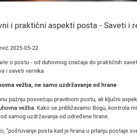
i i praktični aspekti posta - Saveti i r
ević
2025-05-22
ate o postu - od duhovnog značaja do praktičnih savet
va i saveti vernika.
hovna vežba, ne samo uzdržavanje od hrane
nu pažnju posvećuju pravilnom postu, ali ključni aspek
uhovna vežba
. Kako se približavamo Bogu, kontrola mis
i od samog uzdržavanja od određene hrane.
ci, "poštovanje posta kad je hrana u pitanju postaje sv