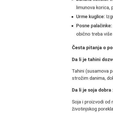
limunova korica, 
Urme kuglice:
Izg
Posne palačinke:
obično treba više 
Česta pitanja o po
Da li je tahini doz
Tahini (susamova pa
strožim danima, dok
Da li je soja dobra
Soja i proizvodi od 
životinjskog porekl