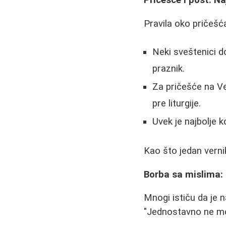
Pravila oko pričešć
Neki sveštenici d
praznik.
Za pričešće na Vel
pre liturgije.
Uvek je najbolje 
Kao što jedan vernik
Borba sa mislima: 
Mnogi ističu da je 
"Jednostavno ne mo