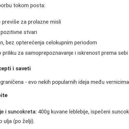
borbu tokom posta:
previše za prolazne misli
pozitivne stvari
an, bez opterećenja celokupnim periodom
o priliku za samoprepoznavanje i iskrenost prema sebi
epti i saveti
ograničena - evo nekih popularnih ideja među vernicima
ite
e i suncokreta:
400g kuvane leblebije, ispečeni suncokre
ulja (po želji).