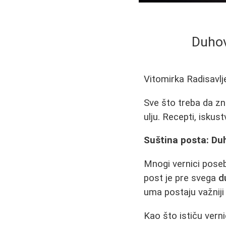
Duhovn
Vitomirka Radisavlj
Sve što treba da zn
ulju. Recepti, iskust
Suština posta: Du
Mnogi vernici poseb
post je pre svega
d
uma postaju važnij
Kao što ističu verni