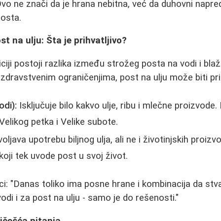
vo ne znači da je hrana nebitna, već da duhovni napr
posta.
st na ulju: Šta je prihvatljivo?
ciji postoji razlika između strožeg posta na vodi i bla
 zdravstvenim ograničenjima, post na ulju može biti pri
odi):
Isključuje bilo kakvo ulje, ribu i mlečne proizvode
Velikog petka i Velike subote.
ljava upotrebu biljnog ulja, ali ne i životinjskih proizv
 koji tek uvode post u svoj život.
ici: "Danas toliko ima posne hrane i kombinacija da st
vodi i za post na ulju - samo je do rešenosti."
ajčešća pitanja