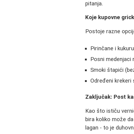
pitanja.
Koje kupovne gric
Postoje razne opcij
Pirinčane i kukur
Posni medenjaci 
Smoki štapići (be
Određeni kreker
Zaključak: Post ka
Kao što ističu verni
bira koliko može da
lagan - to je duhov