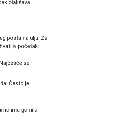
edak olakšava
žeg posta na ulju. Za
hvatljiv početak:
. Najčešće se
oda. Često je
varno ima gomila