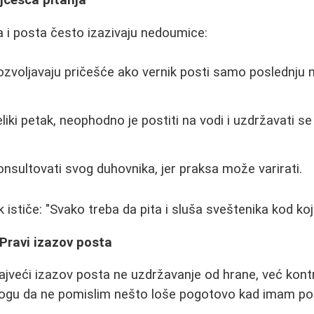
a i posta često izazivaju nedoumice:
ozvoljavaju pričešće ako vernik posti samo poslednju 
iki petak, neophodno je postiti na vodi i uzdržavati se
konsultovati svog duhovnika, jer praksa može varirati.
 ističe: "Svako treba da pita i sluša sveštenika kod koj
Pravi izazov posta
najveći izazov posta ne uzdržavanje od hrane, već kontr
gu da ne pomislim nešto loše pogotovo kad imam posl