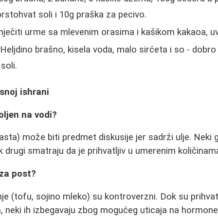
prstohvat soli i 10g praška za pecivo.
nječiti urme sa mlevenim orasima i kašikom kakaoa, uva
Heljdino brašno, kisela voda, malo sirćeta i so - dobro p
soli.
snoj ishrani
voljen na vodi?
sta) može biti predmet diskusije jer sadrži ulje. Neki 
 drugi smatraju da je prihvatljiv u umerenim količinam
 za post?
nje (tofu, sojino mleko) su kontroverzni. Dok su prihvatl
a, neki ih izbegavaju zbog mogućeg uticaja na hormone