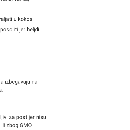
ljati u kokos.
osoliti jer heljdi
ga izbegavaju na
a.
jivi za post jer nisu
 ili zbog GMO