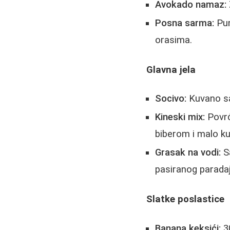
Avokado namaz:
Posna sarma:
Pun
orasima.
Glavna jela
Socivo:
Kuvano sa
Kineski mix:
Povrć
biberom i malo k
Grasak na vodi:
Sa
pasiranog parada
Slatke poslastice
Banana keksići:
30