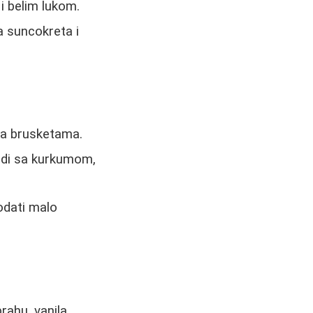
i belim lukom.
a suncokreta i
sa brusketama.
odi sa kurkumom,
odati malo
ahu, vanila,