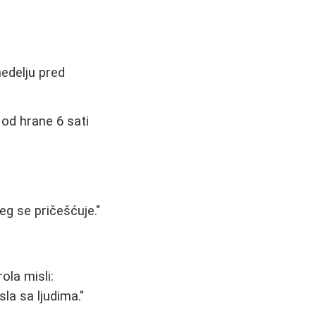
nedelju pred
 od hrane 6 sati
eg se pričešćuje."
ola misli:
a sa ljudima."