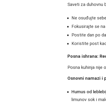
Saveti za duhovnu 
Ne osuđujte sebe 
Fokusirajte se na 
Postite dan po d
Koristite post ka
Posna ishrana: Rec
Posna kuhinja nije 
Osnovni namazi i p
Humus od leblebij
limunov sok i malo 