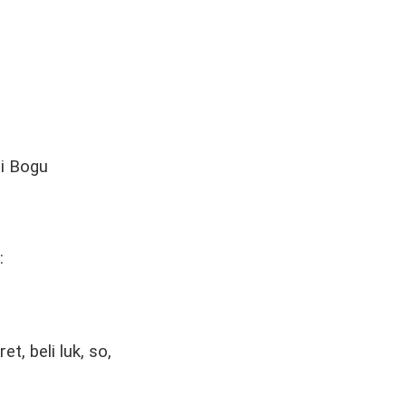
 i Bogu
:
t, beli luk, so,