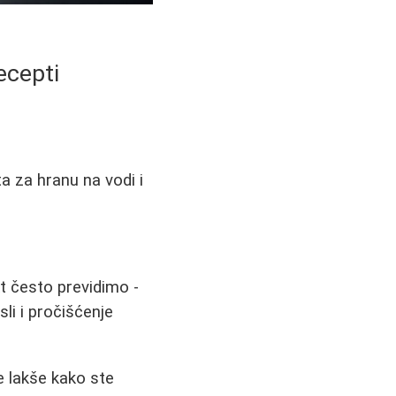
ecepti
a za hranu na vodi i
t često previdimo -
li i pročišćenje
e lakše kako ste