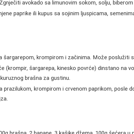
Zgnječiti avokado sa limunovim sokom, solju, biberom 
jene paprike ili kupus sa sojinim ljuspicama, semenim
 šargarepom, krompirom i začinima. Može poslužiti 
e (krompir, šargarepa, kinesko povrće) dinstano na v
ukuruznog brašna za gustinu.
 prazilukom, krompirom i crvenom paprikom, posle d
jza.
0g brašna, 2 banane, 3 kašike džema, 100g šećera u pr