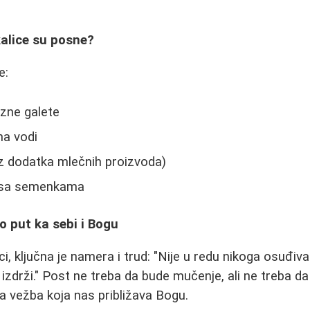
kalice su posne?
e:
uzne galete
na vodi
z dodatka mlečnih proizvoda)
i sa semenkama
o put ka sebi i Bogu
ci, ključna je namera i trud: "Nije u redu nikoga osuđiv
 izdrži." Post ne treba da bude mučenje, ali ne treba d
na vežba koja nas približava Bogu.