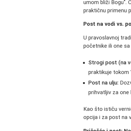
umom bliži Bogu". O
praktičnu primenu 
Post na vodi vs. po
U pravoslavnoj tradi
početnike ili one sa
Strogi post (na v
praktikuje tokom 
Post na ulju:
Dozvo
prihvatljiv za one
Kao što ističu vern
opcija i za post na 
Pričešće i post: N