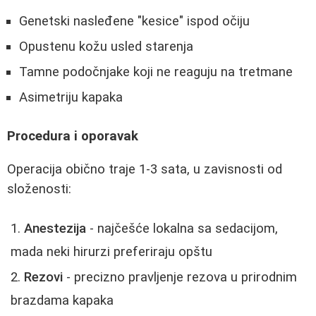
Genetski nasleđene "kesice" ispod očiju
Opustenu kožu usled starenja
Tamne podočnjake koji ne reaguju na tretmane
Asimetriju kapaka
Procedura i oporavak
Operacija obično traje 1-3 sata, u zavisnosti od
složenosti:
Anestezija
- najčešće lokalna sa sedacijom,
mada neki hirurzi preferiraju opštu
Rezovi
- precizno pravljenje rezova u prirodnim
brazdama kapaka