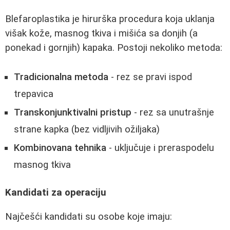
Blefaroplastika je hirurška procedura koja uklanja
višak kože, masnog tkiva i mišića sa donjih (a
ponekad i gornjih) kapaka. Postoji nekoliko metoda:
Tradicionalna metoda
- rez se pravi ispod
trepavica
Transkonjunktivalni pristup
- rez sa unutrašnje
strane kapka (bez vidljivih ožiljaka)
Kombinovana tehnika
- uključuje i preraspodelu
masnog tkiva
Kandidati za operaciju
Najčešći kandidati su osobe koje imaju: