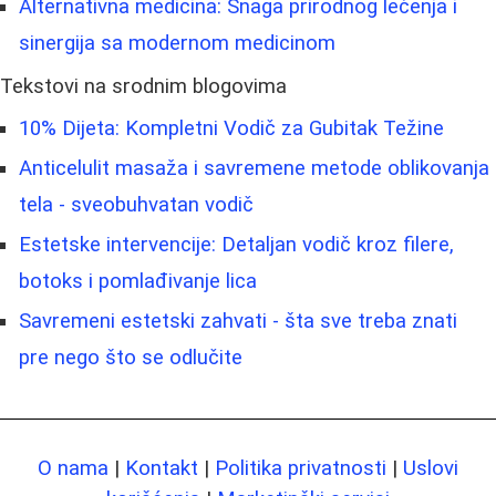
Alternativna medicina: Snaga prirodnog lečenja i
sinergija sa modernom medicinom
Tekstovi na srodnim blogovima
10% Dijeta: Kompletni Vodič za Gubitak Težine
Anticelulit masaža i savremene metode oblikovanja
tela - sveobuhvatan vodič
Estetske intervencije: Detaljan vodič kroz filere,
botoks i pomlađivanje lica
Savremeni estetski zahvati - šta sve treba znati
pre nego što se odlučite
O nama
|
Kontakt
|
Politika privatnosti
|
Uslovi