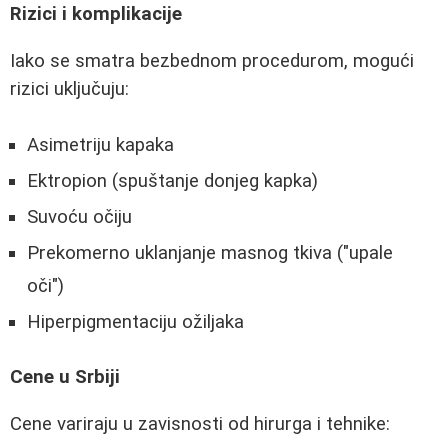
Rizici i komplikacije
Iako se smatra bezbednom procedurom, mogući
rizici uključuju:
Asimetriju kapaka
Ektropion (spuštanje donjeg kapka)
Suvoću očiju
Prekomerno uklanjanje masnog tkiva ("upale
oči")
Hiperpigmentaciju ožiljaka
Cene u Srbiji
Cene variraju u zavisnosti od hirurga i tehnike: