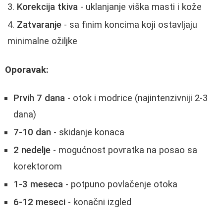
Korekcija tkiva
- uklanjanje viška masti i kože
Zatvaranje
- sa finim koncima koji ostavljaju
minimalne ožiljke
Oporavak:
Prvih 7 dana
- otok i modrice (najintenzivniji 2-3
dana)
7-10 dan
- skidanje konaca
2 nedelje
- mogućnost povratka na posao sa
korektorom
1-3 meseca
- potpuno povlačenje otoka
6-12 meseci
- konačni izgled