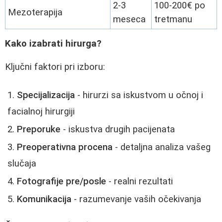
2-3
100-200€ po
Mezoterapija
meseca
tretmanu
Kako izabrati hirurga?
Ključni faktori pri izboru:
Specijalizacija
- hirurzi sa iskustvom u očnoj i
facialnoj hirurgiji
Preporuke
- iskustva drugih pacijenata
Preoperativna procena
- detaljna analiza vašeg
slučaja
Fotografije pre/posle
- realni rezultati
Komunikacija
- razumevanje vaših očekivanja