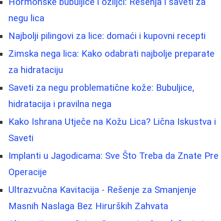
Hormonske bubuljice i ožiljci: Rešenja i saveti za
negu lica
Najbolji pilingovi za lice: domaći i kupovni recepti
Zimska nega lica: Kako odabrati najbolje preparate
za hidrataciju
Saveti za negu problematične kože: Bubuljice,
hidratacija i pravilna nega
Kako Ishrana Utječe na Kožu Lica? Lična Iskustva i
Saveti
Implanti u Jagodicama: Sve Što Treba da Znate Pre
Operacije
Ultrazvučna Kavitacija - Rešenje za Smanjenje
Masnih Naslaga Bez Hirurških Zahvata