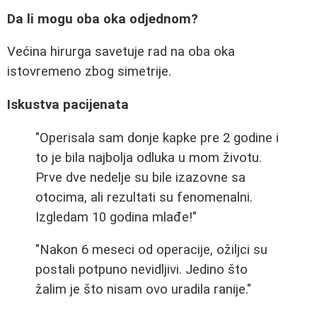
Da li mogu oba oka odjednom?
Većina hirurga savetuje rad na oba oka
istovremeno zbog simetrije.
Iskustva pacijenata
"Operisala sam donje kapke pre 2 godine i
to je bila najbolja odluka u mom životu.
Prve dve nedelje su bile izazovne sa
otocima, ali rezultati su fenomenalni.
Izgledam 10 godina mlađe!"
"Nakon 6 meseci od operacije, ožiljci su
postali potpuno nevidljivi. Jedino što
žalim je što nisam ovo uradila ranije."