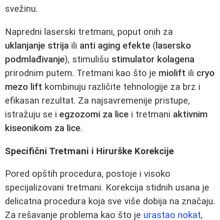
svežinu.
Napredni laserski tretmani, poput onih za
uklanjanje strija
ili
anti aging efekte
(
lasersko
podmlađivanje
), stimulišu
stimulator kolagena
prirodnim putem. Tretmani kao što je
miolift
ili
cryo
mezo lift
kombinuju različite tehnologije za brz i
efikasan rezultat. Za najsavremenije pristupe,
istražuju se i
egzozomi za lice
i tretmani
aktivnim
kiseonikom za lice
.
Specifični Tretmani i Hirurške Korekcije
Pored opštih procedura, postoje i visoko
specijalizovani tretmani. Korekcija stidnih usana je
delicatna procedura koja sve više dobija na značaju.
Za rešavanje problema kao što je
urastao nokat
,