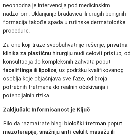
neophodna je intervencija pod medicinskim
nadzorom. Uklanjanje bradavica ili drugih benignih
formacija takođe spada u rutinske dermatološke
procedure.
Za one koji traže sveobuhvatnije rešenje,
privatna
klinika za plastičnu hirurgiju
nudi celovit pristup, od
konsultacija do kompleksnih zahvata poput
faceliftinga
ili
lipolize
, uz podršku kvalifikovanog
osoblja koje objašnjava sve faze, od broja
potrebnih tretmana do realnih očekivanja i
potencijalnih rizika.
Zaključak: Informisanost je Ključ
Bilo da razmatrate blagi
biološki tretman
poput
mezoterapije, snažniju
anti-celulit masažu
ili