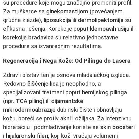
su procedure koje mogu značajno promeniti profil.
Za muškarce sa
ginekomastijom
(povećanjem
grudne žlezde),
liposukcija
ili
dermolipektomija
su
efikasna rešenja. Korekcije poput
klempavih ušiju
ili
korekcije bradavica
su relativno jednostavne
procedure sa izvanrednim rezultatima.
Regeneracija i Nega Kože: Od Pilinga do Lasera
Zdrav i blistav ten je osnova mladalačkog izgleda.
Redovno
čišćenje lica
je neophodno, a
specijalizovani tretmani poput
hemijskog pilinga
(npr.
TCA piling
) ili
dijamantske
mikrodermoabrazije
dubinski čiste i obnavljaju
kožu, boreći se protiv
akni
i ožiljaka. Za intenzivnu
hidrataciju i podmlađivanje koriste se
skin boosteri
i
hijaluronski fileri
, koji koži vraćaju volumen i