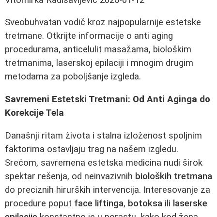
Sveobuhvatan vodič kroz najpopularnije estetske
tretmane. Otkrijte informacije o anti aging
procedurama, anticelulit masažama, biološkim
tretmanima, laserskoj epilaciji i mnogim drugim
metodama za poboljšanje izgleda.
Savremeni Estetski Tretmani: Od Anti Aginga do
Korekcije Tela
Današnji ritam života i stalna izloženost spoljnim
faktorima ostavljaju trag na našem izgledu.
Srećom, savremena estetska medicina nudi širok
spektar rešenja, od neinvazivnih
bioloških tretmana
do preciznih hirurških intervencija. Interesovanje za
procedure poput
face liftinga
,
botoksa
ili
laserske
epilacije
konstantno je u porastu, kako kod žena,