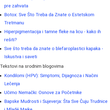
pre zahvata
Botox: Sve Što Treba da Znate o Estetskom
Tretmanu
Hiperpigmentacija i tamne fleke na licu - kako ih
rešiti?
Sve što treba da znate o blefaroplastici kapaka -
Iskustva i saveti
Tekstovi na srodnim blogovima
Kondilomi (HPV): Simptomi, Dijagnoza i Načini
Lečenja
Učimo Nemački: Osnove za Početnike
Bapske Mudrosti i Sujeverja: Šta Sve Čuju Trudnice
i Mladé Majke