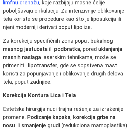
limfnu drenažu
, koje razbijaju masne ćelije i
poboljšavaju cirkulaciju. Za intenzivnije oblikovanje
tela koriste se procedure kao što je liposukcija ili
njeni moderniji derivati poput lipolize.
Za korekciju specifičnih zona poput
bukalnog
masnog jastučeta
ili
podbratka
, pored
uklanjanja
masnih naslaga
laserskim tehnikama, može se
primeniti i
lipotransfer
, gde se sopstvena mast
koristi za popunjavanje i oblikovanje drugih delova
tela, poput
zadnjice
.
Korekcija Kontura Lica i Tela
Estetska hirurgija nudi trajna rešenja za izraženije
promene.
Podizanje kapaka
,
korekcija grbe na
nosu
ili
smanjenje grudi
(redukciona mamoplastika)