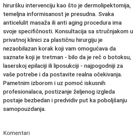
hiruršku intervenciju kao što je
dermolipektomija
,
temeljna informisanost je presudna. Svaka
anticelulit masaža
ili
anti aging procedura
ima
svoje specifičnosti. Konsultacija sa stručnjakom u
privatnoj klinici za plastičnu hirurgiju
je
nezaobilazan korak koji vam omogućava da
saznate koji je tretman - bilo da je reč o
botoksu
,
laserskoj epilaciji
ili
liposukciji
- najpogodniji za
vaše potrebe i da postavite realna očekivanja.
Pametnim izborom i uz pomoć iskusnih
profesionalaca, postizanje željenog izgleda
postaje bezbedan i predvidiv put ka poboljšanju
samopouzdanja.
Komentari