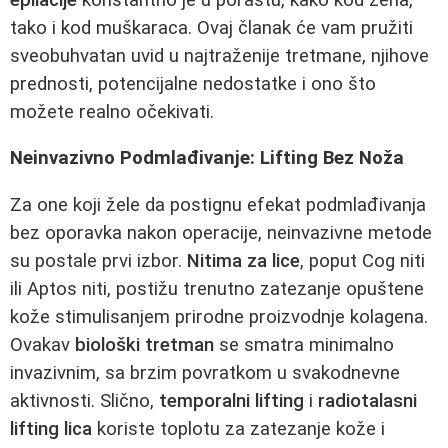
tako i kod muškaraca. Ovaj članak će vam pružiti
sveobuhvatan uvid u najtraženije tretmane, njihove
prednosti, potencijalne nedostatke i ono što
možete realno očekivati.
Neinvazivno Podmlađivanje: Lifting Bez Noža
Za one koji žele da postignu efekat podmlađivanja
bez oporavka nakon operacije, neinvazivne metode
su postale prvi izbor.
Nitima za lice
, poput Cog niti
ili Aptos niti, postižu trenutno zatezanje opuštene
kože stimulisanjem prirodne proizvodnje kolagena.
Ovakav
biološki tretman
se smatra minimalno
invazivnim, sa brzim povratkom u svakodnevne
aktivnosti. Slično,
temporalni lifting
i
radiotalasni
lifting lica
koriste toplotu za zatezanje kože i