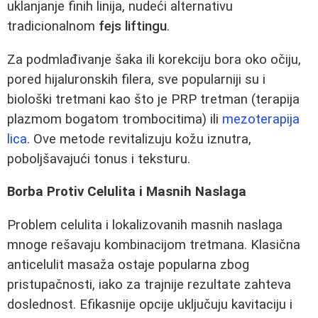
uklanjanje finih linija, nudeći alternativu
tradicionalnom
fejs liftingu
.
Za podmlađivanje šaka ili korekciju bora oko očiju,
pored hijaluronskih filera, sve popularniji su i
biološki tretmani kao što je PRP tretman (terapija
plazmom bogatom trombocitima) ili
mezoterapija
lica
. Ove metode revitalizuju kožu iznutra,
poboljšavajući tonus i teksturu.
Borba Protiv Celulita i Masnih Naslaga
Problem celulita i lokalizovanih masnih naslaga
mnoge rešavaju kombinacijom tretmana. Klasična
anticelulit masaža ostaje popularna zbog
pristupačnosti, iako za trajnije rezultate zahteva
doslednost. Efikasnije opcije uključuju kavitaciju i